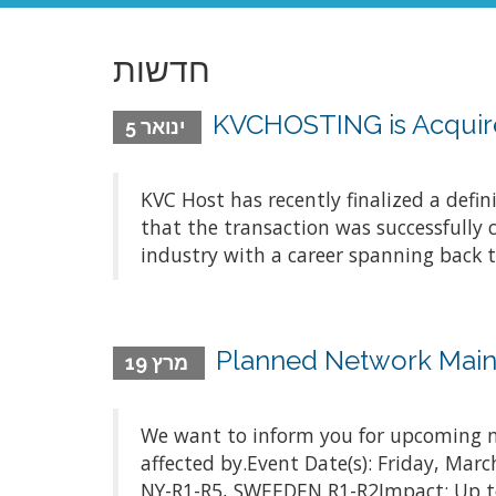
חדשות
KVCHOSTING is Acquire
ינואר 5
KVC Host has recently finalized a defi
that the transaction was successfully 
industry with a career spanning back t
Planned Network Main
מרץ 19
We want to inform you for upcoming m
affected by.Event Date(s): Friday, Ma
NY-R1-R5, SWEEDEN R1-R2Impact: Up to