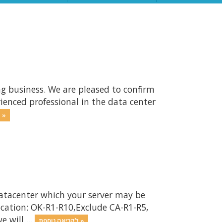
ng business. We are pleased to confirm
ienced professional in the data center
לקריאה נוספת »
atacenter which your server may be
ocation: OK-R1-R10,Exclude CA-R1-R5,
will ...
לקריאה נוספת »