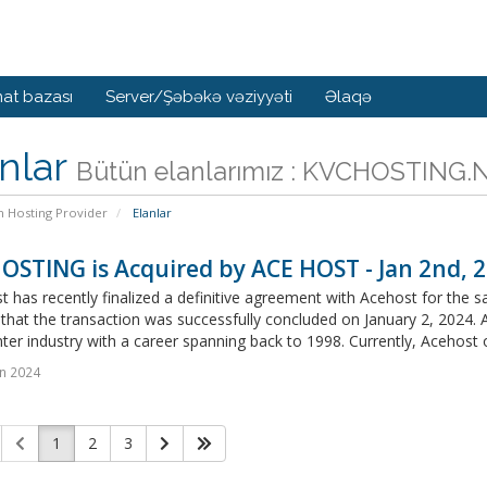
at bazası
Server/Şəbəkə vəziyyəti
Əlaqə
nlar
Bütün elanlarımız : KVCHOSTING.
n Hosting Provider
Elanlar
OSTING is Acquired by ACE HOST - Jan 2nd, 
 has recently finalized a definitive agreement with Acehost for the s
that the transaction was successfully concluded on January 2, 2024. A
ter industry with a career spanning back to 1998. Currently, Acehost 
n 2024
1
2
3