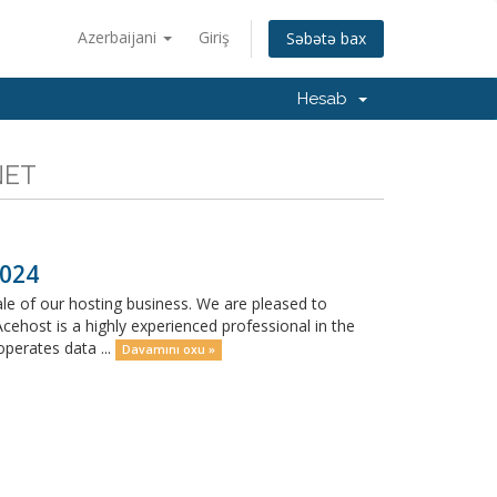
Azerbaijani
Giriş
Səbətə bax
Hesab
NET
2024
ale of our hosting business. We are pleased to
cehost is a highly experienced professional in the
operates data ...
Davamını oxu »