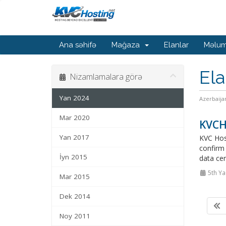
Ana səhifə
Mağaza
Elanlar
Məlum
Ela
Nizamlamalara görə
Yan 2024
Azerbaija
Mar 2020
KVCH
Yan 2017
KVC Host
confirm 
İyn 2015
data cen
5th Ya
Mar 2015
Dek 2014
Noy 2011