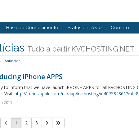
Base de Conhecimento
Status da Rede
Contato
ícias
Tudo a partir KVCHOSTING.NET
Anúncios
oducing iPhone APPS
ly to inform that we have launch iPHONE APPS for all KVCHOSTING Cli
r Visit:
http://itunes.apple.com/us/app/kvchosting/id407584861?mt=8
an 2011
1
2
3