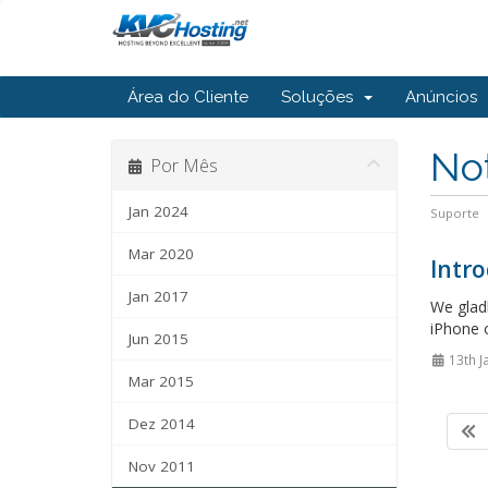
Área do Cliente
Soluções
Anúncios
Not
Por Mês
Jan 2024
Suporte
Mar 2020
Intr
Jan 2017
We glad
iPhone o
Jun 2015
13th J
Mar 2015
Dez 2014
Nov 2011