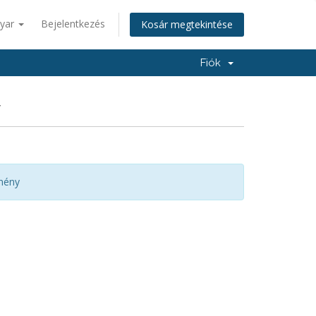
yar
Bejelentkezés
Kosár megtekintése
Fiók
T
mény