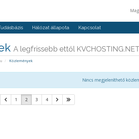
Mag
Tudásbázis
Hálózat állapota
Kapcsolat
rek
A legfrissebb ettől KVCHOSTING.NE
pu
Közlemények
Nincs megjeleníthető közle
1
2
3
4