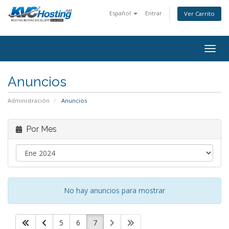
Español
Entrar
Ver Carrito
togg
Anuncios
Administración
Anuncios
Por Mes
No hay anuncios para mostrar
5
6
7