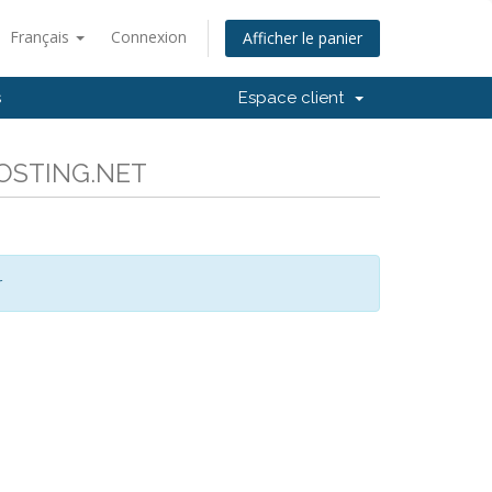
Français
Connexion
Afficher le panier
s
Espace client
CHOSTING.NET
r