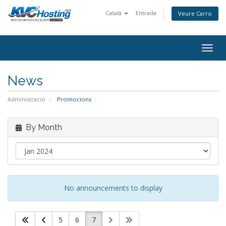
Català
Entrada
Veure Carro
togg
News
Administració
Promocions
By Month
No announcements to display
5
6
7