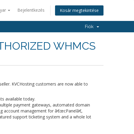
yar
Bejelentkezés
Kosár megtekintése
Fiók
UTHORIZED WHMCS
eller. KVCHosting customers are now able to
s available today.
 multiple payment gateways, automated domain
ng account management for â€œcPanelâ€,
atured support ticketing system and a whole lot