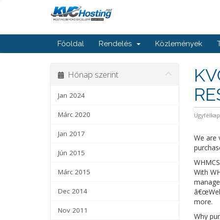
Főoldal
Rendelés
Közlemények
KV
Hónap szerint
RE
Jan 2024
Márc 2020
Ügyfélka
Jan 2017
We are 
purchas
Jún 2015
WHMCS is
Márc 2015
With WH
managem
Dec 2014
â€œWebsi
more.
Nov 2011
Why pur