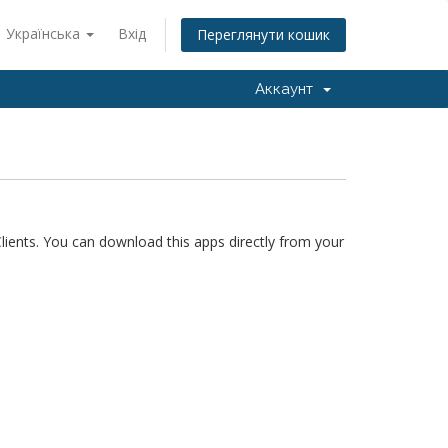
Українська
Вхід
Переглянути кошик
Аккаунт
ents. You can download this apps directly from your