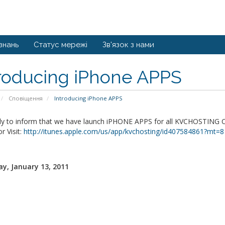
знань
Статус мережі
Зв'язок з нами
troducing iPhone APPS
Сповіщення
Introducing iPhone APPS
ly to inform that we have launch iPHONE APPS for all KVCHOSTING Cli
r Visit:
http://itunes.apple.com/us/app/kvchosting/id407584861?mt=8
y, January 13, 2011