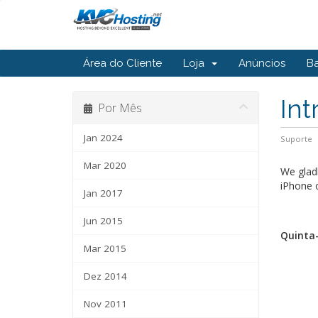
Área do Cliente
Loja
Anúncios
B
In
Por Mês
Jan 2024
Suporte
Mar 2020
We glad
iPhone o
Jan 2017
Jun 2015
Quinta-
Mar 2015
Dez 2014
Nov 2011