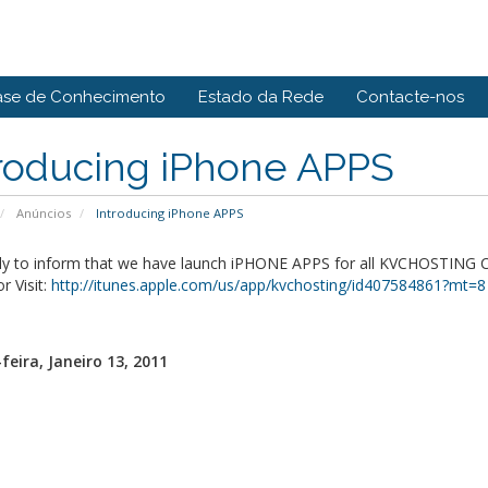
ase de Conhecimento
Estado da Rede
Contacte-nos
troducing iPhone APPS
Anúncios
Introducing iPhone APPS
ly to inform that we have launch iPHONE APPS for all KVCHOSTING Cli
r Visit:
http://itunes.apple.com/us/app/kvchosting/id407584861?mt=8
feira, Janeiro 13, 2011