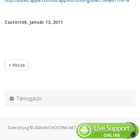
http://itunes.apple.com/us/app/kvchosting/id407584861?mt=8
Csütörtök, Január 13, 2011
« Vissza
Támogatás
Szerzői jog © 2026 KVCHOSTING.NET. Minden Jog Fenntartva.