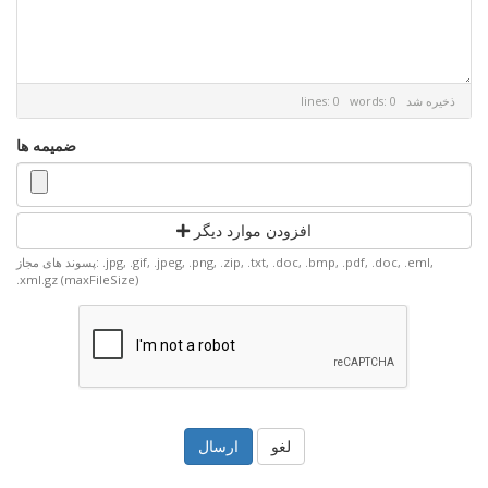
ذخیره شد
lines: 0 words: 0
ضمیمه ها
افزودن موارد دیگر
پسوند های مجاز: .jpg, .gif, .jpeg, .png, .zip, .txt, .doc, .bmp, .pdf, .doc, .eml,
.xml.gz (maxFileSize)
لغو