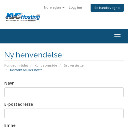
Norwegian
Logg inn
Se handlevogn »
togg
Ny henvendelse
Kundeområdet
Kundeområde
Brukerstøtte
Kontakt brukerstøtte
Navn
E-postadresse
Emne