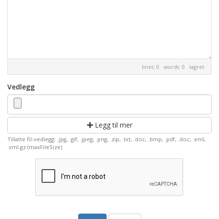
lines: 0 words: 0
lagret
Vedlegg
Legg til mer
Tillatte fil-vedlegg: .jpg, .gif, .jpeg, .png, .zip, .txt, .doc, .bmp, .pdf, .doc, .eml,
.xml.gz (maxFileSize)