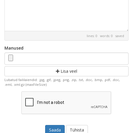
lines: 0 words: 0
saved
Manused
Lisa veel
Lubatud faililaiendid: .jpg, .gif, .jpeg, .png, .zip, .txt, .doc, .bmp, .pdf, .doc,
.eml, .xml.gz (maxFileSize)
Tühista