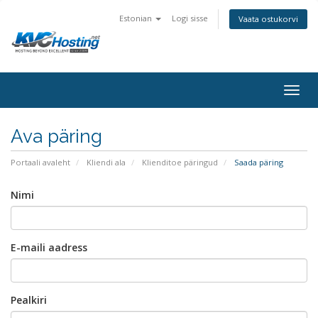
Estonian
Logi sisse
Vaata ostukorvi
togg
Ava päring
Portaali avaleht
Kliendi ala
Klienditoe päringud
Saada päring
Nimi
E-maili aadress
Pealkiri