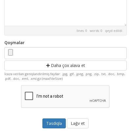
lines: 0 words: 0
qeyd edildi
Qoşmalar
Daha çox əlavə et
İcazə verilən genişləndirilmiş fayllar: .jpg, .gif, .jpeg, .png, .zip, .txt, .doc, .bmp,
.pdf, .doc, .eml, .xml.gz (maxFileSize)
Ləğv et