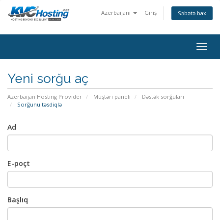
Azerbaijani
Giriş
Səbətə bax
togg
Yeni sorğu aç
Azerbaijan Hosting Provider
Müştəri paneli
Dəstək sorğuları
Sorğunu təsdiqlə
Ad
E-poçt
Başlıq