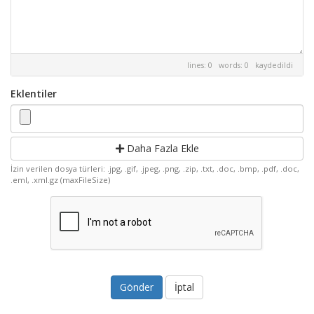
lines: 0 words: 0
kaydedildi
Eklentiler
Daha Fazla Ekle
İzin verilen dosya türleri: .jpg, .gif, .jpeg, .png, .zip, .txt, .doc, .bmp, .pdf, .doc,
.eml, .xml.gz (maxFileSize)
İptal