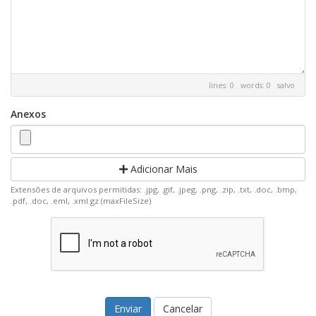
lines: 0 words: 0
salvo
Anexos
Adicionar Mais
Extensões de arquivos permitidas: .jpg, .gif, .jpeg, .png, .zip, .txt, .doc, .bmp,
.pdf, .doc, .eml, .xml.gz (maxFileSize)
Cancelar