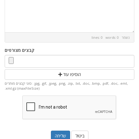
נשמר
lines: 0 words: 0
קבצים מצורפים
הוסיפו עוד
סוגי קבצים מותרים: .jpg, .gif, .jpeg, .png, .zip, .txt, .doc, .bmp, .pdf, .doc, .eml,
.xml.gz (maxFileSize)
ביטול