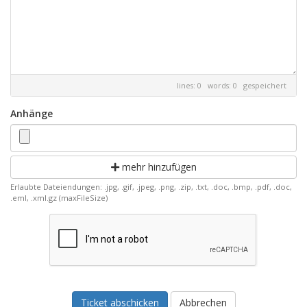
lines: 0 words: 0
gespeichert
Anhänge
mehr hinzufügen
Erlaubte Dateiendungen: .jpg, .gif, .jpeg, .png, .zip, .txt, .doc, .bmp, .pdf, .doc,
.eml, .xml.gz (maxFileSize)
Abbrechen