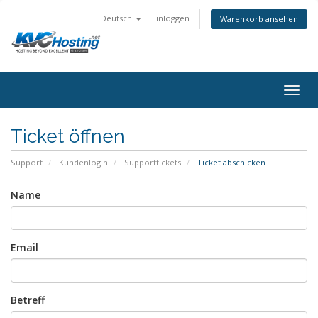
Deutsch
Einloggen
Warenkorb ansehen
togg
Ticket öffnen
Support
Kundenlogin
Supporttickets
Ticket abschicken
Name
Email
Betreff