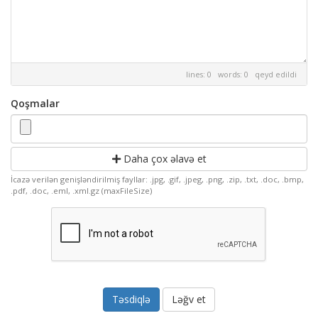
lines: 0 words: 0
qeyd edildi
Qoşmalar
Daha çox əlavə et
İcazə verilən genişləndirilmiş fayllar: .jpg, .gif, .jpeg, .png, .zip, .txt, .doc, .bmp,
.pdf, .doc, .eml, .xml.gz (maxFileSize)
Ləğv et