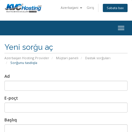
Azerbaijani
Giriş
Səbətə bax
togg
Yeni sorğu aç
Azerbaijan Hosting Provider
Müştəri paneli
Dəstək sorğuları
Sorğunu təsdiqlə
Ad
E-poçt
Başlıq