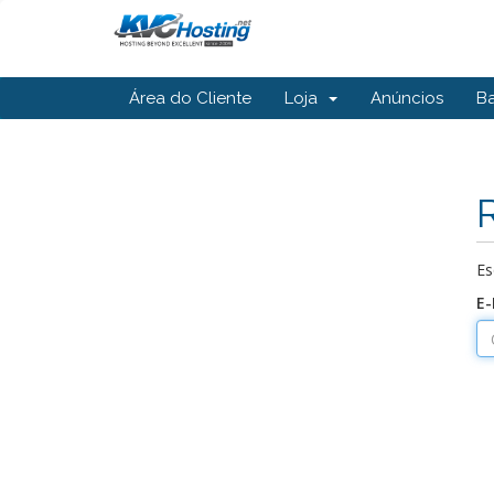
Área do Cliente
Loja
Anúncios
B
Es
E-