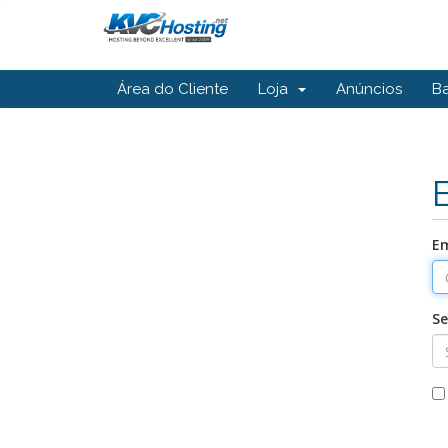
Área do Cliente
Loja
Anúncios
B
Em
S