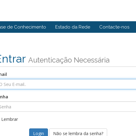
ase de Conhecimento
Estado da Rede
Contacte-nos
Entrar
Autenticação Necessária
ail
enha
Lembrar
Não se lembra da senha?