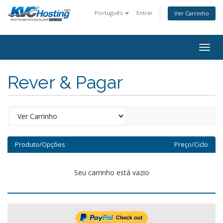
Português
Entrar
Ver Carrinho
togg
Rever & Pagar
Produto/Opções
Preço/Ciclo
Seu carrinho está vazio