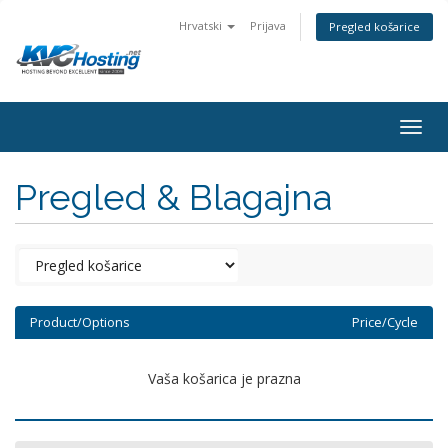
Hrvatski
Prijava
Pregled košarice
togg
Pregled & Blagajna
Product/Options
Price/Cycle
Vaša košarica je prazna