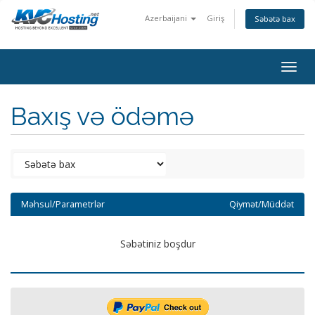
Azerbaijani
Giriş
Səbətə bax
togg
Baxış və ödəmə
Məhsul/Parametrlər
Qiymət/Müddət
Səbətiniz boşdur