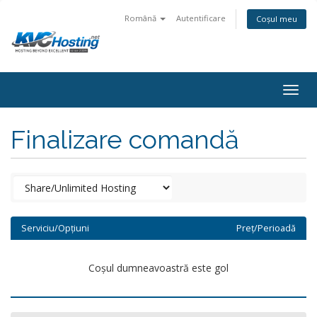
Română
Autentificare
Coșul meu
togg
Finalizare comandă
Serviciu/Opțiuni
Preț/Perioadă
Coșul dumneavoastră este gol