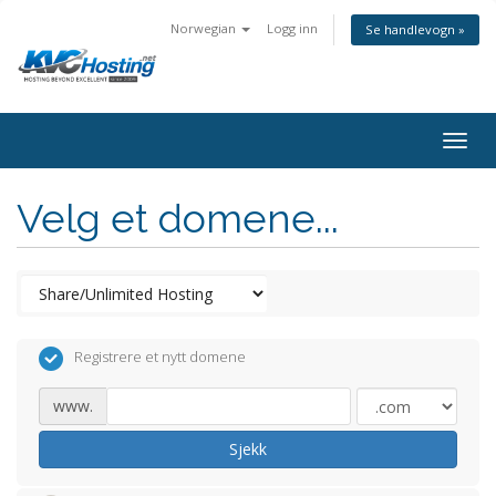
Norwegian
Logg inn
Se handlevogn »
togg
Velg et domene...
Registrere et nytt domene
www.
Sjekk