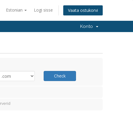
Estonian
Logi sisse
Vaata ostukorvi
Konto
Check
rverid