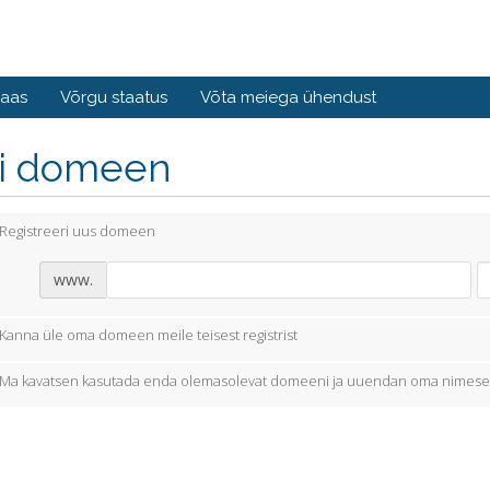
baas
Võrgu staatus
Võta meiega ühendust
li domeen
Registreeri uus domeen
www.
Kanna üle oma domeen meile teisest registrist
Ma kavatsen kasutada enda olemasolevat domeeni ja uuendan oma nimese