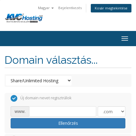
Magyar
Bejelentkezés
Kosár megtekintése
togg
Domain választás...
Új domain nevet regisztrálok
www.
Ellenőrzés