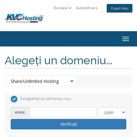
Română
Autentificare
Coșul meu
togg
Alegeți un domeniu...
Înregistrați un domeniu nou
www.
Verificați