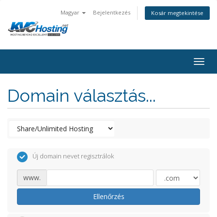
Magyar
Bejelentkezés
Kosár megtekintése
togg
Domain választás...
Új domain nevet regisztrálok
www.
Ellenőrzés