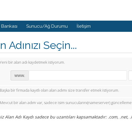
i Bankası
Sunucu/Ağ Durumu
İletişim
n Adınızı Seçin...
Yeni bir alan adı kaydetmek istiyorum.
www.
Başka bir firmada kayıtlı olan alan adımı size transfer etmek istiyorum.
Mevcut bir alan adım var, sadece isim sunucularını(nameserver) güncellemek
iz Alan Adı Kaydı sadece bu uzantıları kapsamaktadır: .com, .net, .in