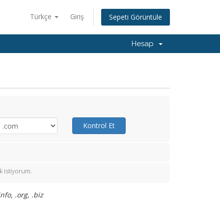
Türkçe
Giriş
Sepeti Görüntüle
Hesap
Kontrol Et
 istiyorum.
fo, .org, .biz