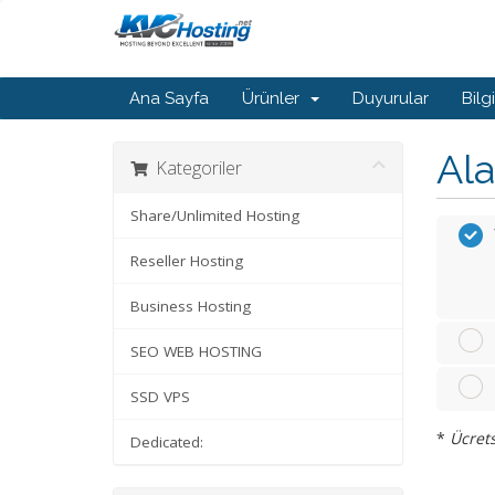
Ana Sayfa
Ürünler
Duyurular
Bilg
Ala
Kategoriler
Share/Unlimited Hosting
Reseller Hosting
Business Hosting
SEO WEB HOSTING
SSD VPS
*
Ücrets
Dedicated: