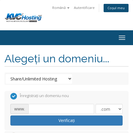
Română
Autentificare
Coșul meu
togg
Alegeți un domeniu...
Înregistrați un domeniu nou
www.
Verificați