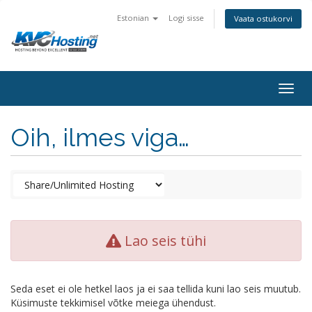
Estonian
Logi sisse
Vaata ostukorvi
togg
Oih, ilmes viga…
Lao seis tühi
Seda eset ei ole hetkel laos ja ei saa tellida kuni lao seis muutub.
Küsimuste tekkimisel võtke meiega ühendust.