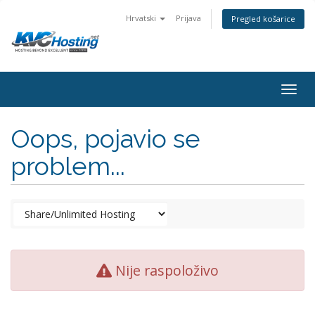
Hrvatski
Prijava
Pregled košarice
togg
Oops, pojavio se
problem...
Nije raspoloživo