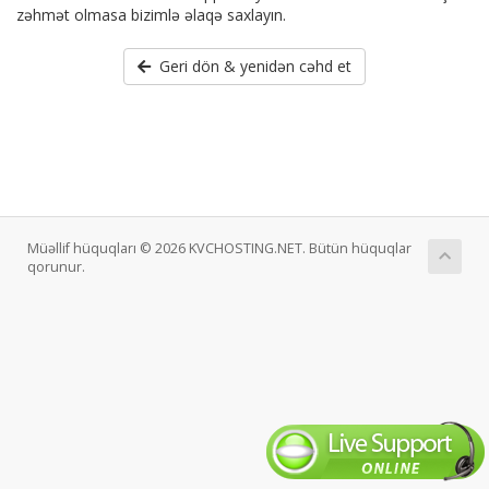
zəhmət olmasa bizimlə əlaqə saxlayın.
Geri dön & yenidən cəhd et
Müəllif hüquqları © 2026 KVCHOSTING.NET. Bütün hüquqlar
qorunur.