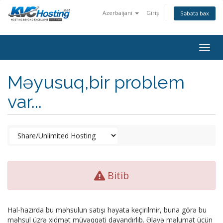
Azerbaijani
Giriş
Səbətə bax
togg
Məyusuq,bir problem
var...
Bitib
Hal-hazırda bu məhsulun satışı həyata keçirilmir, buna görə bu
məhsul üzrə xidmət müvəqqəti dayandırlıb. Əlavə məlumat üçün