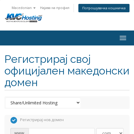
Macedonian
Најава на профил
Потрошувачка кошничка
togg
Регистрирај свој
официјален македонски
домен
Регистрирај нов домен
www.