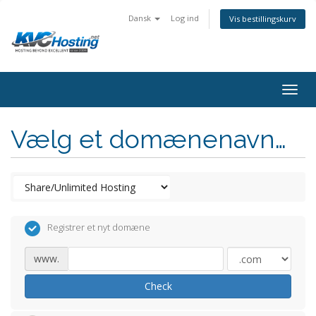
Dansk
Log ind
Vis bestillingskurv
togg
Vælg et domænenavn…
Registrer et nyt domæne
www.
Check