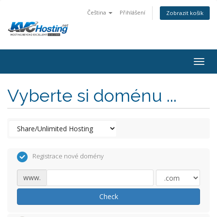
Čeština
Přihlášení
Zobrazit košík
togg
Vyberte si doménu ...
Registrace nové domény
www.
Check