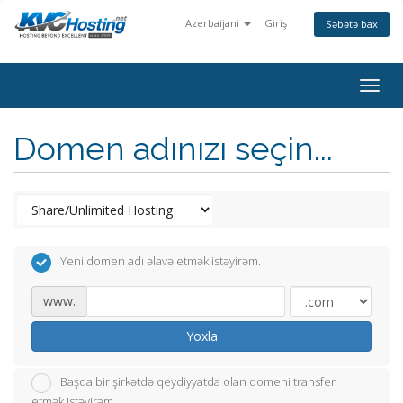
Azerbaijani
Giriş
Səbətə bax
togg
Domen adınızı seçin...
Yeni domen adı əlavə etmək istəyirəm.
www.
Yoxla
Başqa bir şirkətdə qeydiyyatda olan domeni transfer
etmək istəyirəm.