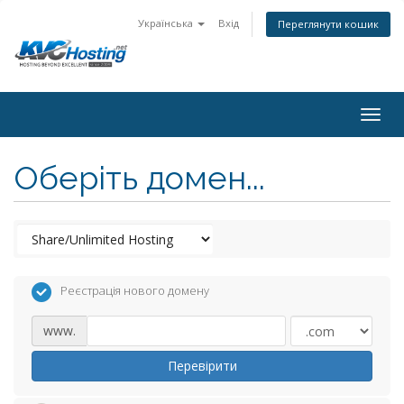
Українська
Вхід
Переглянути кошик
togg
Оберіть домен...
Реєстрація нового домену
www.
Перевірити