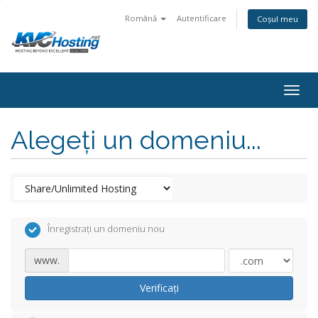
Română
Autentificare
Coșul meu
togg
Alegeți un domeniu...
Înregistrați un domeniu nou
www.
Verificați