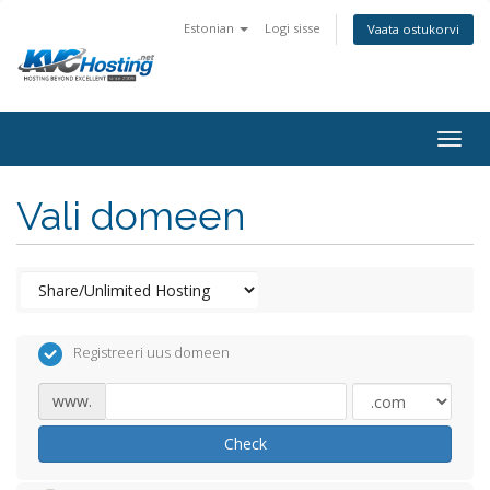
Estonian
Logi sisse
Vaata ostukorvi
togg
Vali domeen
Registreeri uus domeen
www.
Check