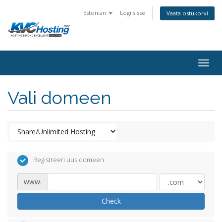
Estonian
Logi sisse
Vaata ostukorvi
togg
Vali domeen
Registreeri uus domeen
www.
Check