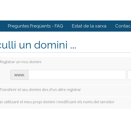
Preguntes Freqüents - FAQ
Estat de la xarxa
Contact
ulli un domini ...
Registrar un nou domini
www.
Transferir el seu domini des d'un altre registrar
Jo utilitzaré el meu propi domini i modificaré els noms del servidor