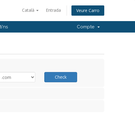
Català
Entrada
Veure Carro
i'ns
Compte
Check