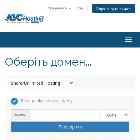
Українська
Вхід
Переглянути кошик
togg
Оберіть домен...
Реєстрація нового домену
www.
Перевірити