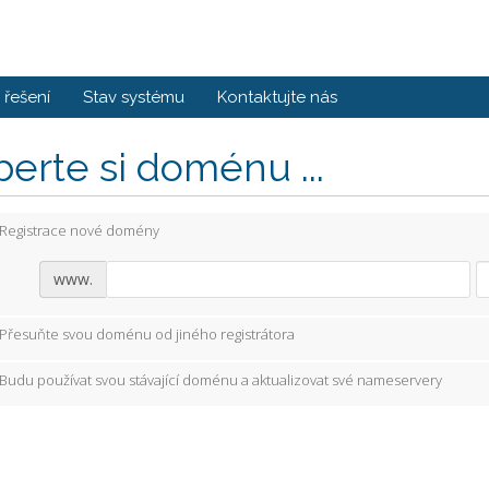
řešení
Stav systému
Kontaktujte nás
erte si doménu ...
Registrace nové domény
www.
Přesuňte svou doménu od jiného registrátora
Budu používat svou stávající doménu a aktualizovat své nameservery