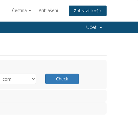
Čeština
Přihlášení
Zobrazit košík
Účet
Check