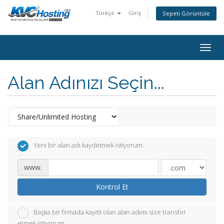
Türkçe
Giriş
Sepeti Görüntüle
togg
Alan Adınızı Seçin...
Yeni bir alan adı kaydetmek istiyorum.
www.
Kontrol Et
Başka bir firmada kayıtlı olan alan adımı size transfer
etmek istiyorum.