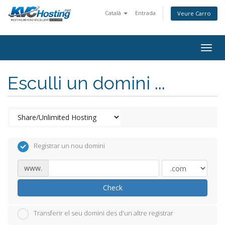
Català
Entrada
Veure Carro
togg
Esculli un domini ...
Registrar un nou domini
www.
Check
Transferir el seu domini des d'un altre registrar