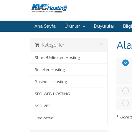
Ana Sayfa
Ürünler
Duyurular
Bilg
Ala
Kategoriler
Share/Unlimited Hosting
Reseller Hosting
Business Hosting
SEO WEB HOSTING
SSD VPS
*
Ücrets
Dedicated: