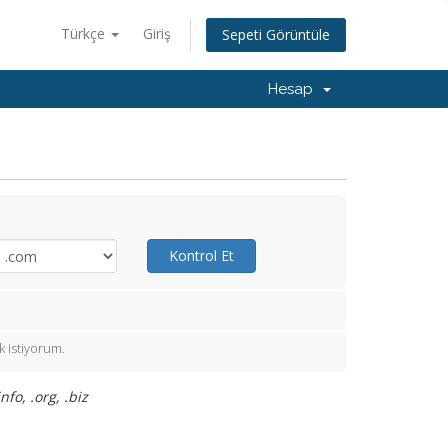
Türkçe
Giriş
Sepeti Görüntüle
Hesap
Kontrol Et
 istiyorum.
fo, .org, .biz