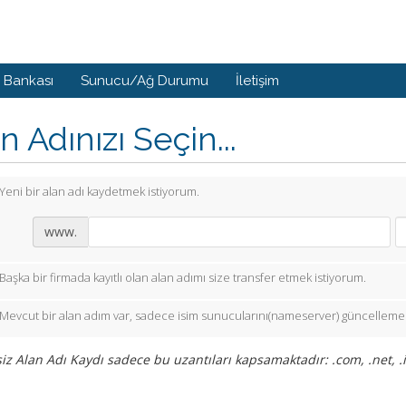
i Bankası
Sunucu/Ağ Durumu
İletişim
n Adınızı Seçin...
Yeni bir alan adı kaydetmek istiyorum.
www.
Başka bir firmada kayıtlı olan alan adımı size transfer etmek istiyorum.
Mevcut bir alan adım var, sadece isim sunucularını(nameserver) güncellemek
iz Alan Adı Kaydı sadece bu uzantıları kapsamaktadır: .com, .net, .in